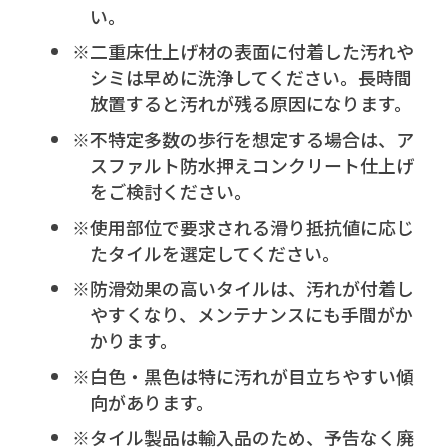
ウ
い。
イ
二重床仕上げ材の表面に付着した汚れや
ン
シミは早めに洗浄してください。長時間
ド
放置すると汚れが残る原因になります。
ウ
不特定多数の歩行を想定する場合は、ア
で
スファルト防水押えコンクリート仕上げ
をご検討ください。
開
き
使用部位で要求される滑り抵抗値に応じ
ま
たタイルを選定してください。
す
防滑効果の高いタイルは、汚れが付着し
やすくなり、メンテナンスにも手間がか
かります。
白色・黒色は特に汚れが目立ちやすい傾
向があります。
タイル製品は輸入品のため、予告なく廃