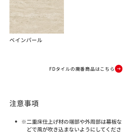
ベインパール
FDタイルの廃番商品はこちら
P
D
F
資
注意事項
料
を
二重床仕上げ材の端部や外周部は幕板な
別
どで風が吹き込まないようにしてくださ