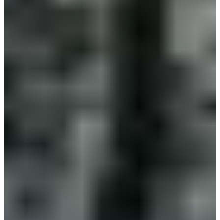
き
ま
す