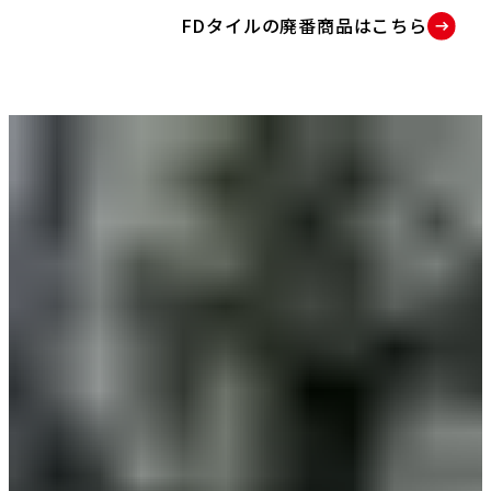
FDタイルの廃番商品はこちら
P
D
F
資
料
を
別
ウ
イ
ン
ド
ウ
で
開